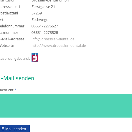
nstitution
Drössler-Dental GmbH
dresszeile 1
Forstgasse 21
ostleitzahl
37269
Ort
Eschwege
Telefonnummer
05651-2275527
Faxnummer
05651-2275528
E-Mail-Adresse
info@droessler-dental.de
Webseite
http://www.droessler-dental.de
Ausbildungsbetrieb
E-Mail senden
achricht
*