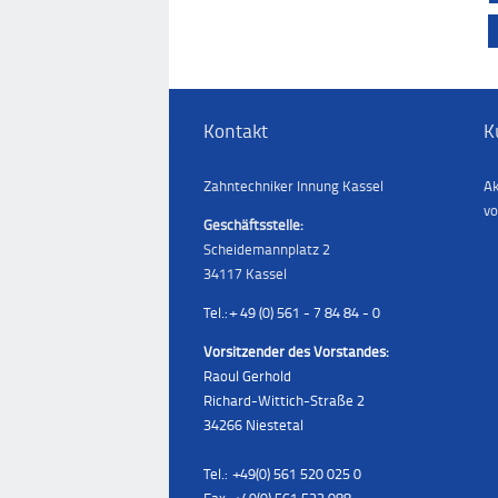
Kontakt
K
Zahntechniker Innung Kassel
Ak
vo
Geschäftsstelle:
Scheidemannplatz 2
34117 Kassel
Tel.: + 49 (0) 561 - 7 84 84 - 0
Vorsitzender des Vorstandes:
Raoul Gerhold
Richard-Wittich-Straße 2
34266 Niestetal
Tel.: +49(0) 561 520 025 0
Fax.: +49(0) 561 522 088