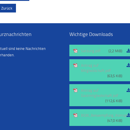
Zurück
urznachrichten
Wichtige Downloads
tuell sind keine Nachrichten
Satzung.pdf
(2,2 MiB)
rhanden.
Antrag auf
Mitgliedschaft.pdf
(63,5 KiB)
Antrag auf
Gastmitgliedschaft.pdf
(112,6 KiB)
BGBl_Bekaempfung_Korrupti
(47,0 KiB)